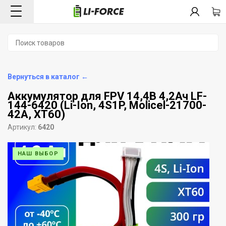
Вернуться в каталог ←
Аккумулятор для FPV 14,4В 4,2Ач LF-
144-6420 (Li-Ion, 4S1P, Molicel-21700-
42A, XT60)
Артикул:
6420
НАШ ВЫБОР