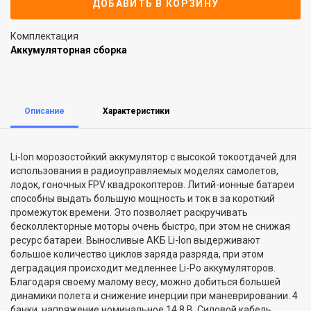
ДОБАВИТЬ В КОРЗИНУ
Комплектация
Аккумуляторная сборка
Описание
Характеристики
Li-Ion морозостойкий аккумулятор с высокой токоотдачей для
использования в радиоуправляемых моделях самолетов,
лодок, гоночных FPV квадрокоптеров. Литий-ионные батареи
способны выдать большую мощность и ток в за короткий
промежуток времени. Это позволяет раскручивать
бесколлекторные моторы очень быстро, при этом не снижая
ресурс батареи. Выносливые АКБ Li-Ion выдерживают
большое количество циклов заряда разряда, при этом
деградация происходит медленнее Li-Po аккумуляторов.
Благодаря своему малому весу, можно добиться большей
динамики полета и снижение инерции при маневрировании. 4
банки, напряжение номинальное 14,8 В. Силoвoй кaбeль