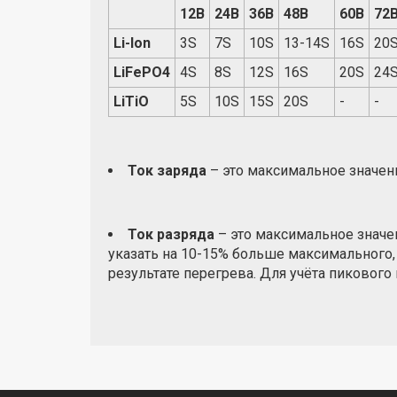
12В
24В
36В
48В
60В
72
Li-Ion
3S
7S
10S
13-14S
16S
20
LiFePO4
4S
8S
12S
16S
20S
24
LiTiO
5S
10S
15S
20S
-
-
Ток заряда
– это максимальное значени
Ток разряда
– это максимальное значе
указать на 10-15% больше максимального,
результате перегрева. Для учёта пикового