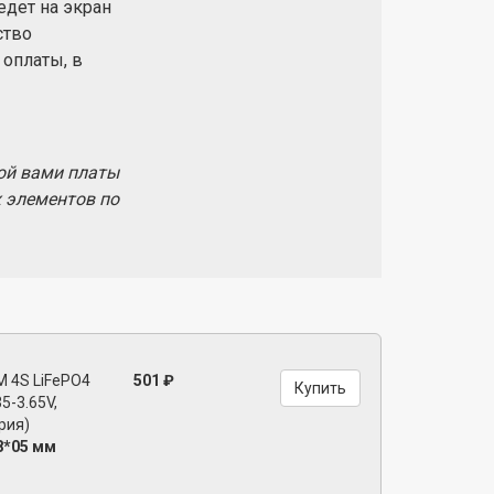
едет на экран
ство
 оплаты, в
ой вами платы
 элементов по
 4S LiFePO4
501 ₽
Купить
5-3.65V,
рия)
8*05 мм