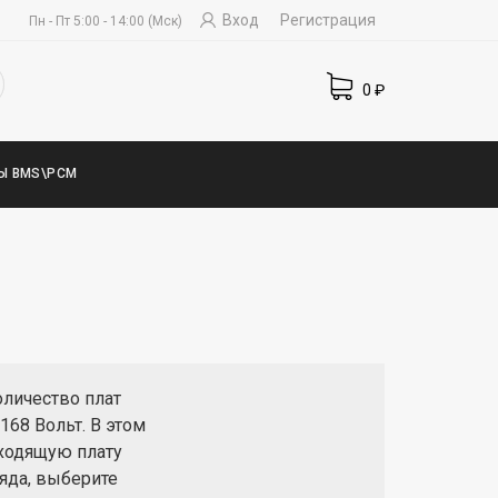
Вход
Регистрация
Пн - Пт 5:00 - 14:00 (Мск)
0
₽
Ы BMS\PCM
личество плат
68 Вольт. В этом
ходящую плату
ряда, выберите