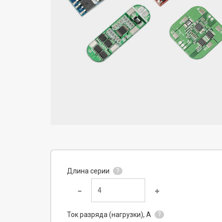
Длина серии
?
Ток разряда (нагрузки), A
?