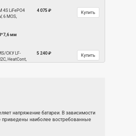
 4S LiFePO4
4 075 ₽
Купить
V, 6 MOS,
8*7,6 мм
MS/СКУ LF-
5 240 ₽
Купить
I2C, HeatCont,
56*10 мм
MS/СКУ LF-
5 240 ₽
Купить
I2C, HeatCont)
56*10 мм
ляет напряжение батареи. В зависимости
иже приведены наиболее востребованные
MS/СКУ LF-
5 772 ₽
Купить
I2C, HeatCont,