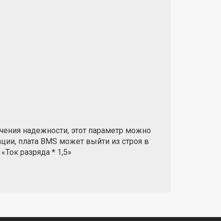
56*10 мм
MS/СКУ LF-
5 905 ₽
Купить
 Fet, I2C,
57*11 мм
чения надежности, этот параметр можно
ации, плата BMS может выйти из строя в
Ток разряда * 1,5»