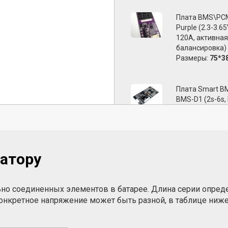
Плата BMS\PCM
Purple (2.3-3.65
120A, активная
балансировка)
Размеры:
75*3
Плата Smart B
BMS-D1 (2s-6s, 
LDO)
Размеры:
105*
Плата Smart B
атору
BMS-B3 (3s-5s, 
Размеры:
105*
ьно соединенных элементов в батарее. Длина серии опреде
 конкретное напряжение может быть разной, в таблице н
Плата Smart B
BMS-C2 (2s-4s, 
LDO, Led)