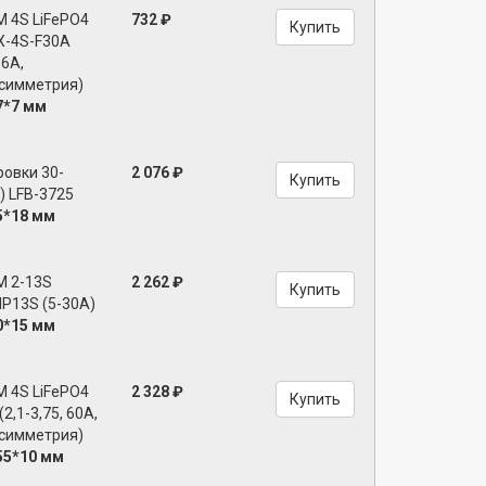
 4S LiFePO4
732 ₽
Купить
X-4S-F30A
56A,
 симметрия)
7*7 мм
ровки 30-
2 076 ₽
Купить
) LFB-3725
5*18 мм
M 2-13S
2 262 ₽
Купить
 HP13S (5-30A)
0*15 мм
 4S LiFePO4
2 328 ₽
Купить
2,1-3,75, 60А,
 симметрия)
55*10 мм