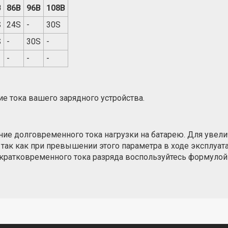
Размеры:
105*
В
86В
96В
108В
S
24S
-
30S
Плата Smart B
S
-
30S
-
BMS-D5 (3s-6s, 6
CAN, Led)
-
-
-
Размеры:
106*
е тока вашего зарядного устройства.
ние долговременного тока нагрузки на батарею. Для увели
 так как при превышении этого параметра в ходе эксплуат
 кратковременного тока разряда воспользуйтесь формулой «