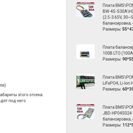
Плата BMS\PCM
BW-4S-S30A\H
(2.5-3.65V, 30~
балансировка,
Размеры:
55*4
Плата баланси
100В LTO (100А
Размеры:
90*5
Плата BMS\PC
LiFePO4, Li-Ion
ля)
Размеры:
60*3
абариты этого отсека.
одят под него
Плата BMS\PCM
JBD-HP04S024 (
балансировка,
Размеры:
112*