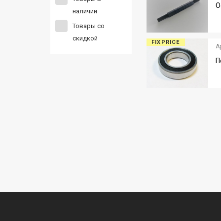
О
наличии
Товары со
скидкой
FIXPRICE
А
П