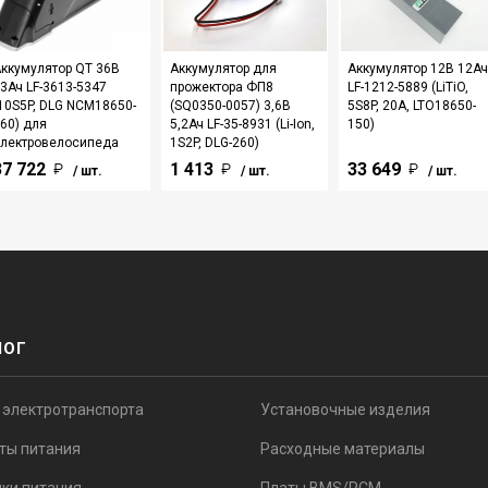
ккумулятор QT 36В
Аккумулятор для
Аккумулятор 12В 12Ач
3Ач LF-3613-5347
прожектора ФП8
LF-1212-5889 (LiTiO,
10S5P, DLG NCM18650-
(SQ0350-0057) 3,6В
5S8P, 20А, LTO18650-
60) для
5,2Ач LF-35-8931 (Li-Ion,
150)
лектровелосипеда
1S2P, DLG-260)
37 722
1 413
33 649
/ шт.
/ шт.
/ шт.
ЛОГ
 электротранспорта
Установочные изделия
ты питания
Расходные материалы