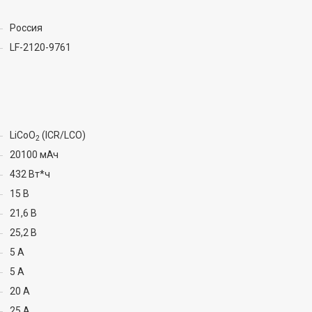
Россия
LF-2120-9761
LiCoO
(ICR/LCO)
2
20100 мАч
432 Вт*ч
15 В
21,6 В
25,2 В
5 А
5 А
20 А
25 А