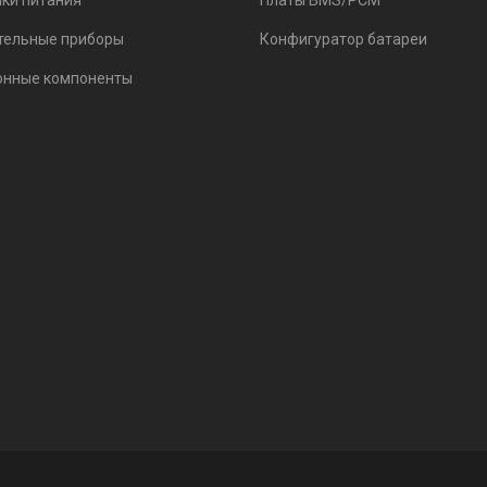
ки питания
Платы BMS/PCM
тельные приборы
Конфигуратор батареи
онные компоненты