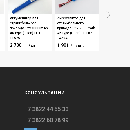
Аккумулятор для
Аккумулятор для
Аккумулятор д
страйкбольного
страйкбольного
страйкбольног
привода 12V 3000mAh
привода 12V 2500mAh
привода 12V 
AK-type (Li-Ion) LF-103-
AK-type (Li-Ion) LF-102-
AK-type (Li-Ion) 
11525
14794
5585
2 700
1 901
1 901
/ шт.
/ шт.
/ шт
КОНСУЛЬТАЦИИ
+7 3822 44 55 33
+7 3822 60 78 99