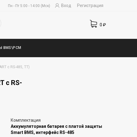
Вход
Регистрация
Пн - Пт 5:00 - 14:00 (Мск)
0
₽
Ы BMS\PCM
ART с RS-485, TT)
T с RS-
Комплектация
Аккумуляторная батарея с платой защиты
Smart BMS, интерфейс RS-485