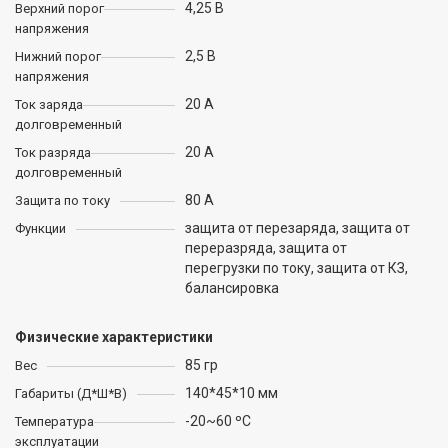
4,25 В
Верхний порог
напряжения
2,5 В
Нижний порог
напряжения
20 А
Ток заряда
долговременный
20 А
Ток разряда
долговременный
80 А
Защита по току
защита от перезаряда, защита от
Функции
переразряда, защита от
перегрузки по току, защита от КЗ,
балансировка
Физические характеристики
85 гр
Вес
140*45*10 мм
Габариты (Д*Ш*В)
-20~60 ºC
Температура
эксплуатации