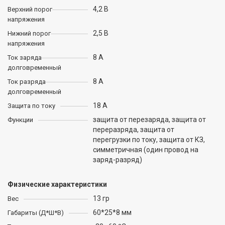
4,2 В
Верхний порог
напряжения
2,5 В
Нижний порог
напряжения
8 А
Ток заряда
долговременный
8 А
Ток разряда
долговременный
18 А
Защита по току
защита от перезаряда, защита от
Функции
переразряда, защита от
перегрузки по току, защита от КЗ,
cимметричная (один провод на
заряд-разряд)
Физические характеристики
13 гр
Вес
60*25*8 мм
Габариты (Д*Ш*В)