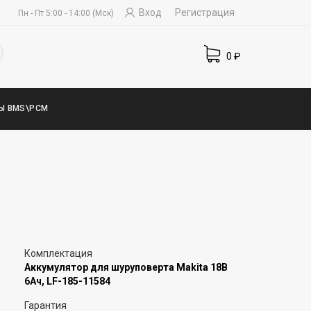
Вход
Регистрация
Пн - Пт 5:00 - 14:00 (Мск)
0
₽
Ы BMS\PCM
Комплектация
Аккумулятор для шуруповерта Makita 18В
6Ач, LF-185-11584
Гарантия