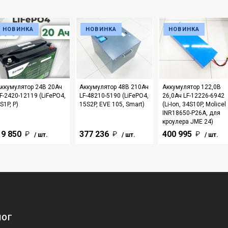
НОВИНКА
НОВИНКА
НОВИНКА
ккумулятор 24В 20Ач
Аккумулятор 48В 210Ач
Аккумулятор 122,0В
F-2420-12119 (LiFePO4,
LF-48210-5190 (LiFePO4,
26,0Ач LF-12226-6942
S1P, P)
15S2P, EVE 105, Smart)
(Li-Ion, 34S10P, Molicel
INR18650-P26A, для
кроулера JME 24)
19 850
377 236
400 995
/ шт.
/ шт.
/ шт.
ЛОГ