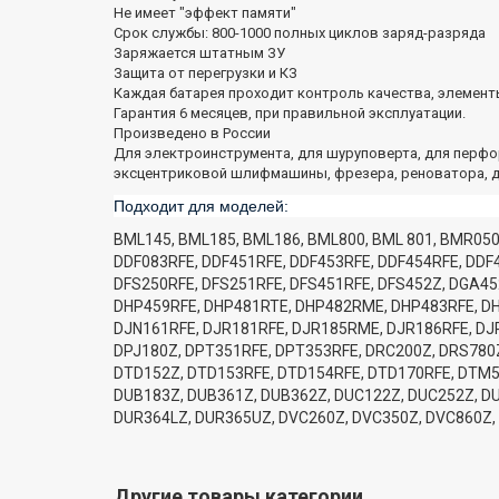
Не имеет "эффект памяти"
​Cрок службы: 800-1000 полных циклов заряд-разряда
Заряжается штатным ЗУ
Защита от перегрузки и КЗ
Каждая батарея проходит контроль качества, элементы
Гарантия 6 месяцев, при правильной эксплуатации.
Произведено в России
Для электроинструмента, для шуруповерта, для перфо
эксцентриковой шлифмашины, фрезера, реноватора, др
Подходит для моделей:
BML145, BML185, BML186, BML800, BML 801, BMR05
DDF083RFE, DDF451RFE, DDF453RFE, DDF454RFE, DDF
DFS250RFE, DFS251RFE, DFS451RFE, DFS452Z, DGA4
DHP459RFE, DHP481RTE, DHP482RME, DHP483RFE, DH
DJN161RFE, DJR181RFE, DJR185RME, DJR186RFE, DJR
DPJ180Z, DPT351RFE, DPT353RFE, DRC200Z, DRS780
DTD152Z, DTD153RFE, DTD154RFE, DTD170RFE, DTM
DUB183Z, DUB361Z, DUB362Z, DUC122Z, DUC252Z, D
DUR364LZ, DUR365UZ, DVC260Z, DVC350Z, DVC860Z
Другие товары категории