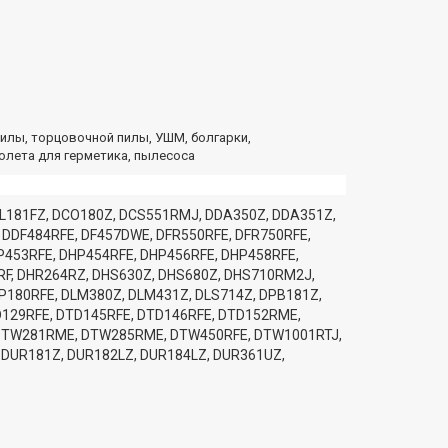
илы, торцовочной пилы, УШМ, болгарки,
олета для герметика, пылесоса
CL181FZ, DCO180Z, DCS551RMJ, DDA350Z, DDA351Z,
 DDF484RFE, DF457DWE, DFR550RFE, DFR750RFE,
P453RFE, DHP454RFE, DHP456RFE, DHP458RFE,
RF, DHR264RZ, DHS630Z, DHS680Z, DHS710RM2J,
P180RFE, DLM380Z, DLM431Z, DLS714Z, DPB181Z,
D129RFE, DTD145RFE, DTD146RFE, DTD152RME,
 DTW281RME, DTW285RME, DTW450RFE, DTW1001RTJ,
 DUR181Z, DUR182LZ, DUR184LZ, DUR361UZ,