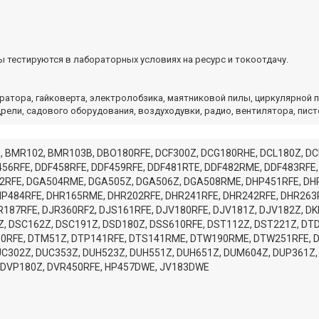
 тестируются в лабораторных условиях на ресурс и токоотдачу.
ратора, гайковерта, электролобзика, маятниковой пилы, циркулярной п
ели, садового оборудования, воздуходувки, радио, вентилятора, пист
0, BMR102, BMR103B, DBO180RFE, DCF300Z, DCG180RHE, DCL180Z, D
456RFE, DDF458RFE, DDF459RFE, DDF481RTE, DDF482RME, DDF483RFE,
52RFE, DGA504RME, DGA505Z, DGA506Z, DGA508RME, DHP451RFE, DH
P484RFE, DHR165RME, DHR202RFE, DHR241RFE, DHR242RFE, DHR263
187RFE, DJR360RF2, DJS161RFE, DJV180RFE, DJV181Z, DJV182Z, DK
Z, DSC162Z, DSC191Z, DSD180Z, DSS610RFE, DST112Z, DST221Z, DT
50RFE, DTM51Z, DTP141RFE, DTS141RME, DTW190RME, DTW251RFE,
UC302Z, DUC353Z, DUH523Z, DUH551Z, DUH651Z, DUM604Z, DUP361Z,
, DVP180Z, DVR450RFE, HP457DWE, JV183DWE