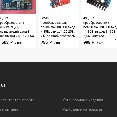
DC/DC
DC/DC
-DC/DC
реобразователь
преобразователь
преобразователь
понижающий/
понижающий LED вход
повышающий LED вхо
овышающий вход 3-
4-35В, выход 1,25-25В,
11-35В, выход 11-35В,
8V, выход 2.5-16V 1.5A
2А (со стабилизатором
2,5А, 90Вт (со
тока)
стабилизатором тока)
1 503
785
998
/ шт.
/ шт.
/ шт.
ЛОГ
 электротранспорта
Установочные изделия
ты питания
Расходные материалы