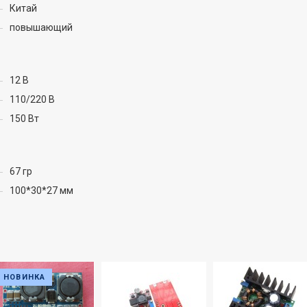
Китай
повышающий
12 В
110/220 В
150 Вт
67 гр
100*30*27 мм
НОВИНКА