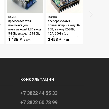
DC/DC
DC/DC
DC/DC
преобразователь
преобразователь
преобразовате
д
понижающий/
повышающий вход 10-
повышающий вх
повышающий LED вход
60В, выход 12-80В,
5,5В, выход US
5-30В, выход 1,25-30В,
10А, 600Вт (со
8А (со стабилизатором
стабилизатором тока)
1 436
3 458
239
/ шт.
/ шт.
/ шт.
тока)
КОНСУЛЬТАЦИИ
+7 3822 44 55 33
+7 3822 60 78 99