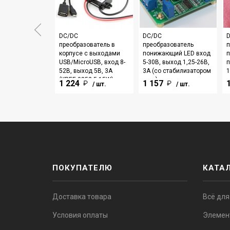
DC/DC
DC/DC
зователь
преобразователь в
преобразователь
п
щий вход 3-
корпусе с выходами
понижающий LED вход
ход 5-35В, 3А
USB/MicroUSB, вход 8-
5-30В, выход 1,25-26В,
п
52В, выход 5В, 3А
3А (со стабилизатором
1
(KREE-0852-5-15W)
тока)
1 224
1 157
/ шт.
/ шт.
/ шт.
ПОКУПАТЕЛЮ
КАТА
Доставка товара
Всё для
Условия оплаты
Элемен