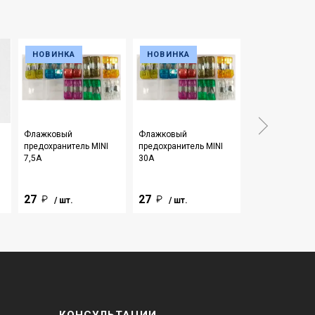
НОВИНКА
НОВИНКА
Флажковый
Флажковый
Флажковый
предохранитель MINI
предохранитель MINI
предохранител
7,5А
30А
60А
27
27
174
/ шт.
/ шт.
/ шт.