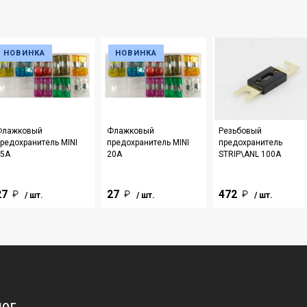
НОВИНКА
НОВИНКА
Флажковый
Флажковый
Резьбовый
редохранитель MINI
предохранитель MINI
предохранитель
15А
20А
STRIP\ANL 100A
27
27
472
/ шт.
/ шт.
/ шт.