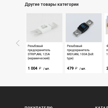
Другие товары категории
вый
Резьбовый
Резьбовый
анитель MEGA
предохранитель
предохранитель
п
lt type)
STRIP\ANL 125A
MIDI\ANL 100A (bolt
(керамический)
type)
1 004
479
/ шт.
/ шт.
/ шт.